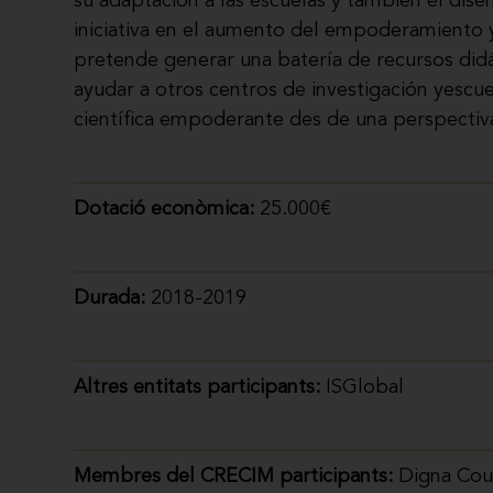
su adaptación a las escuelas y también el dis
iniciativa en el aumento del empoderamiento y
pretende generar una batería de recursos didác
ayudar a otros centros de investigación yescu
científica empoderante des de una perspectiv
Dotació econòmica:
25.000€
Durada:
2018-2019
Altres entitats participants:
ISGlobal
Membres del CRECIM participants:
Digna Cous