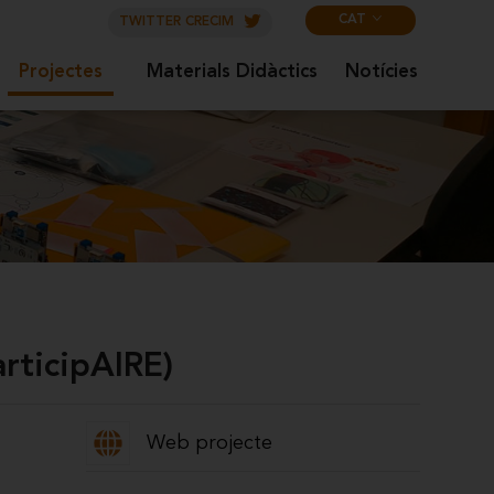
CAT
TWITTER CRECIM
Projectes
Materials Didàctics
Notícies
articipAIRE)
Web projecte