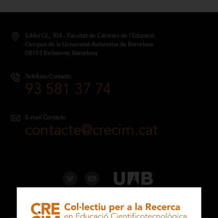
Edifici GL, 304 - Facultat de Ciències de l’Educació.
Campus de la Universitat Autònoma de Barcelona
08193 Bellaterra, Barcelona
Teléfono Contacto
93 581 37 74
E-mail Contacto
contacte@crecim.cat