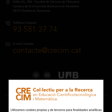
Edifici GL, 304 - Facultat de Ciències de l’Educació.
Campus de la Universitat Autònoma de Barcelona
08193 Bellaterra, Barcelona
Teléfono Contacto
93 581 37 74
E-mail Contacto
contacte@crecim.cat
Aviso legal
Utilizamos cookies propias y de terceros para finalidades analíticas